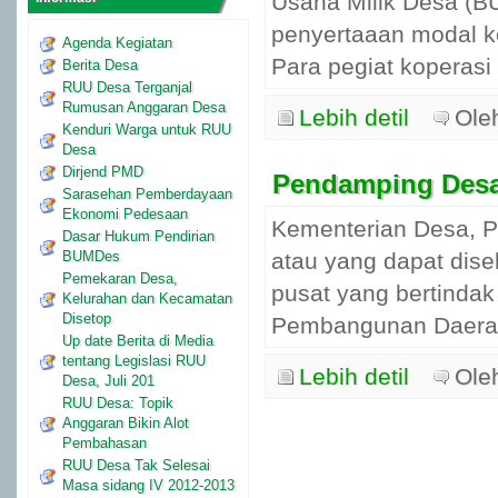
Usaha Milik Desa (
penyertaaan modal k
Agenda Kegiatan
Para pegiat koperasi m
Berita Desa
RUU Desa Terganjal
Rumusan Anggaran Desa
Lebih detil
Ole
Kenduri Warga untuk RUU
Desa
Dirjend PMD
Pendamping Desa
Sarasehan Pemberdayaan
Ekonomi Pedesaan
Kementerian Desa, P
Dasar Hukum Pendirian
BUMDes
atau yang dapat dis
Pemekaran Desa,
pusat yang bertindak
Kelurahan dan Kecamatan
Disetop
Pembangunan Daerah
Up date Berita di Media
tentang Legislasi RUU
Lebih detil
Ole
Desa, Juli 201
RUU Desa: Topik
Anggaran Bikin Alot
Pembahasan
RUU Desa Tak Selesai
Masa sidang IV 2012-2013