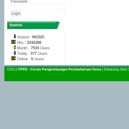
Password
Statistic
Visitors :
901525
Hits :
2242288
Month :
7534
Users
Today :
277
Users
Online :
6
Users
©2012
FPPD - Forum Pengembangan Pembaharuan Desa
| Didukung Oleh