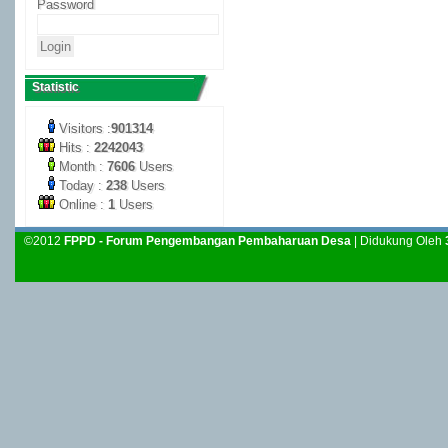
Password
Statistic
Visitors :
901314
Hits :
2242043
Month :
7606
Users
Today :
238
Users
Online :
1
Users
©2012
FPPD - Forum Pengembangan Pembaharuan Desa
| Didukung Oleh