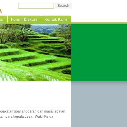
A
si
Forum Diskusi
Kontak Kami
pakatan soal anggaran dan masa jabatan
an para kepala desa. Wakil Ketua