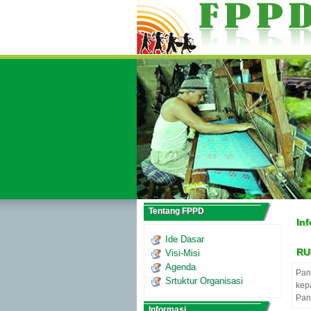
Tentang FPPD
In
Ide Dasar
RU
Visi-Misi
Agenda
Pan
Srtuktur Organisasi
kep
Pan
Informasi