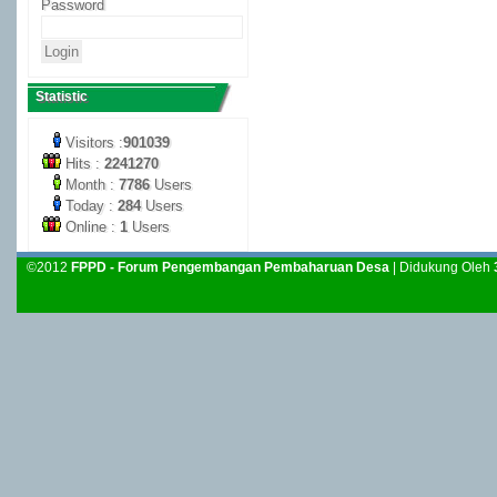
Password
Statistic
Visitors :
901039
Hits :
2241270
Month :
7786
Users
Today :
284
Users
Online :
1
Users
©2012
FPPD - Forum Pengembangan Pembaharuan Desa
| Didukung Oleh