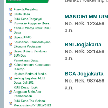
Berikut Rekening 
Agenda Kegiatan
Berita Desa
MANDIRI MM UG
RUU Desa Terganjal
No. Rek. 123456
Rumusan Anggaran Desa
Kenduri Warga untuk RUU
a.n.
Desa
Dirjend PMD
Sarasehan Pemberdayaan
BNI Jogjakarta
Ekonomi Pedesaan
No. Rek. 321456
Dasar Hukum Pendirian
BUMDes
a.n.
Pemekaran Desa,
Kelurahan dan Kecamatan
Disetop
BCA Jogjakarta
Up date Berita di Media
tentang Legislasi RUU
No. Rek. 987456
Desa, Juli 201
a.n.
RUU Desa: Topik
Anggaran Bikin Alot
Pembahasan
RUU Desa Tak Selesai
Masa sidang IV 2012-2013