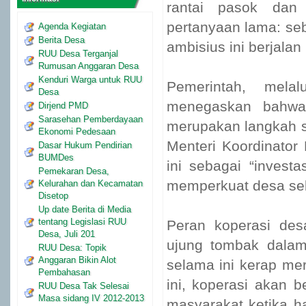
rantai pasok dan 
pertanyaan lama: se
Agenda Kegiatan
Berita Desa
ambisius ini berjalan
RUU Desa Terganjal
Rumusan Anggaran Desa
Kenduri Warga untuk RUU
Pemerintah, mela
Desa
menegaskan bahwa
Dirjend PMD
Sarasehan Pemberdayaan
merupakan langkah s
Ekonomi Pedesaan
Menteri Koordinator
Dasar Hukum Pendirian
BUMDes
ini sebagai “invest
Pemekaran Desa,
memperkuat desa seb
Kelurahan dan Kecamatan
Disetop
Up date Berita di Media
tentang Legislasi RUU
Peran koperasi desa
Desa, Juli 201
ujung tombak dalam
RUU Desa: Topik
Anggaran Bikin Alot
selama ini kerap me
Pembahasan
ini, koperasi akan b
RUU Desa Tak Selesai
Masa sidang IV 2012-2013
masyarakat ketika h