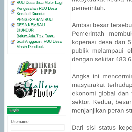
RUU Desa Bisa Molor Lagi
pemerintah.
Pengesahan RUU Desa
Kembali Diundur
PENGESAHAN RUU
Ambisi besar tersebut
DESA KEMBALI
DIUNDUR
Pemerintah membuka
Belum Ada Titik Temu
koperasi desa dan 
Soal Anggaran, RUU Desa
Masih Deadlock
publik melampaui ek
dengan sekitar 483.64
Angka ini mencermin
masyarakat terhadap
ekonomi global dan 
sektor. Kedua, besa
menjanjikan peran str
Login
Username
Dari sisi status k