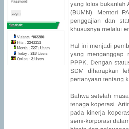
Password
yang lolos bukanlah
(BUMN). Menteri P
penggajian dan st
Statistic
khususnya melalui en
Visitors :
902280
Hits :
2243151
Hal ini menjadi pem
Month :
7271
Users
yang menganggap r
Today :
218
Users
Online :
2
Users
PPPK. Dengan status
SDM diharapkan leb
pertanyaan tentang k
Bahwa setelah masa 
tenaga koperasi. Art
pada kinerja kopera
semi-korporasi dal